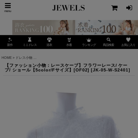
menu
ミニドレス
ランキング
お気に入り
新作
浴衣
水着
商品検索
HOME
>
ドレス小物
>
アウター・コート・ショール・ストール
>
【ファッション小物：レース
【ファッション小物：レースケープ】フラワーレース/ ケー
プ/ ショール【5color/Fサイズ】[OF02]
[
JK-05-W-S2401
]