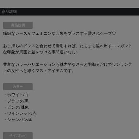
商品詳細
商品説明
繊細なレースがフェミニンな印象をプラスする愛されケープ♡
お手持ちのドレスと合わせて着用すれば、たちまち溢れ出すエレガント
な印象が周囲と差をつける事間違いなし♪
豊富なカラーバリエーションも魅力的なさっと羽織るだけでワンランク
上の女性へと導くマストアイテムです。
カラー
・ホワイト/白
・ブラック/黒
・ピンク/桃色
・ワインレッド/赤
・シャンパン/金
サイズ[cm]