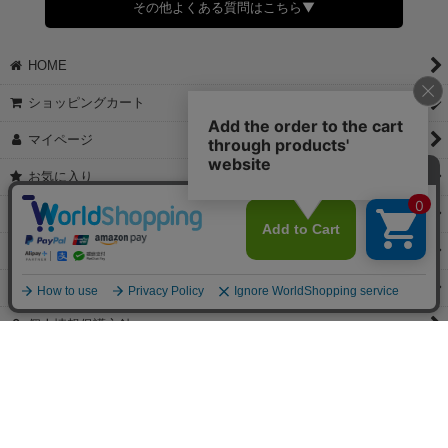
その他よくある質問はこちら▼
◆領収書はご希望頂いた場合のみ発行しております。
【これからご注文する場合】
HOME
STEP2「お届け先・お支払い」ページにて備考欄に下記の記載をお
願いします。
ショッピングカート
①領収書希望
②宛名（空欄は上様は不可）
マイページ
③但し書き（空欄やお品代は不可）
＞詳細は画像をタップ＜
お気に入り
【すでにご注文が完了している場合】
特定商取引法表示
①お電話・メール・LINEにて領収書希望の連絡をお願い致します
②後日、郵送にて領収書を送らせて頂きます。
ご利用案内
【マイページから発行する場合】
お問い合せ
①マイページから購入履歴→購入内容→領収書発行を選択。
②後日、郵送にて領収書を送らせて頂きます。
個人情報保護方針
PCサイト
Copyright(C)2026 jewels Corporation.All Rights Reserved.