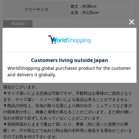
着丈：約38cm
フリーサイズ
全長：約125cm
商品詳細
[伸縮性] なし
[裏地] なし
[透け] あり
ご注意
▼サイズは全て平置きの採寸となっておりますが、若干の誤差が生じる
場合がございます。
▼サイズ違いによる交換は可能ですが、手数料はお客様のご負担となり
ます。サイズ違い・イメージ違いによる返品は承ることができません。
▼商品の特性上、生地の取り位置により柄の出方・ニュアンスなど多少
の個体差が生じ、画像と表情が異なることがございます。また柄が縫い
合わせ部分で必ずしも合っていないことがございます。
▼長時間濡れたままで重ねて置いたり、摩擦（特に湿った状態での摩
擦）や、汗や雨などでぬれた時は他の衣料等に移染する場合がございま
すのでお気を付け下さいませ。