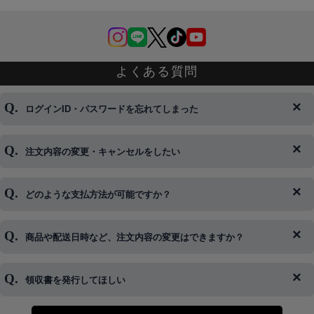
よくある質問
ログインID・パスワードを忘れてしまった
注文内容の変更・キャンセルをしたい
◆下記ページより、ログインIDの変更が可能です。
ログイン情報をお忘れの方はコチラ＞＞
どのような支払方法が可能ですか？
◆即日発送を行なっている関係上、午後以降のご連絡やキャンセル
はご対応できない場合がございます。
ご希望の場合は、お早めにご連絡を頂けますようお願い致します。
商品や配送日時など、注文内容の変更はできますか？
※発送後、発送準備が完了しお手続きが間に合わない場合は変更、
◆代金引換・クレジットカード・携帯キャリア決済・おねだり決
キャンセルをお断りさせて頂くことはがありますのであらかじめご
済・AmazonPayなどがございます。
了承ください。
領収書を発行してほしい
◆商品発送前の変更は承っております。
すでに発送手配済みで、変更処理が間に合わない場合はご容赦くだ
さい。