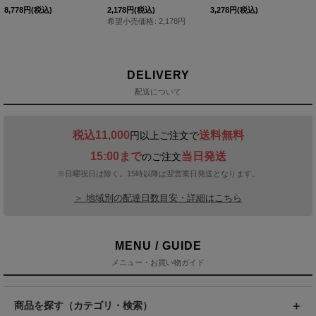
8,778
円
(税込)
2,178
円
(税込)
3,278
円
(税込)
希望小売価格
:
2,178
円
DELIVERY
配送について
税込11,000
送料無料
円以上ご注文で
15:00まで
当日発送
のご注文
※日曜祝日は除く。15時以降は翌営業日発送となります。
＞ 地域別の配達日数目安・詳細はこちら
MENU / GUIDE
メニュー・お買い物ガイド
商品を探す（カテゴリ・検索）