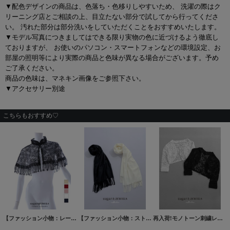
▼配色デザインの商品は、色落ち・色移りしやすいため、 洗濯の際はク
リーニング店とご相談の上、目立たない部分で試してから行ってくださ
い。 汚れた部分は部分洗いをしていただくことをおすすめいたします。
▼モデル写真につきましてはできる限り実物の色に近づけるよう徹底し
ておりますが、 お使いのパソコン・スマートフォンなどの環境設定、お
部屋の照明等により実際の商品と色味が異なる場合がございます。予め
ご了承ください。
商品の色味は、マネキン画像をご参照下さい。
▼アクセサリー別途
こちらもおすすめ♡
【ファッション小物：レースケープ】フラワーレース/ ケープ/ ショール【5color/Fサイズ】[OF02]
【ファッション小物：ストール】ストール【2カラー】[OF08-U]
再入荷!モノトーン刺繍レースボレロ/上着/羽織り物/アウター【Fサイズ/2カラー】[OF08-U] 【IM】