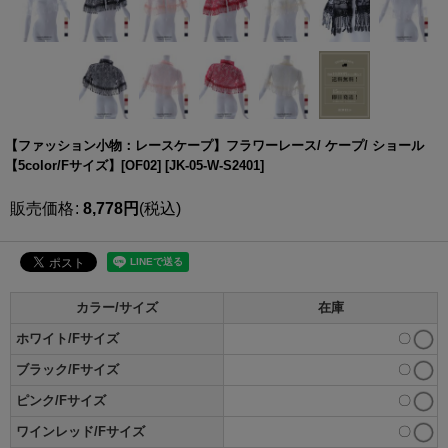
【ファッション小物：レースケープ】フラワーレース/ ケープ/ ショール
【5color/Fサイズ】[OF02]
[
JK-05-W-S2401
]
販売価格
:
8,778
円
(税込)
カラー/サイズ
在庫
ホワイト/Fサイズ
〇
ブラック/Fサイズ
〇
ピンク/Fサイズ
〇
ワインレッド/Fサイズ
〇