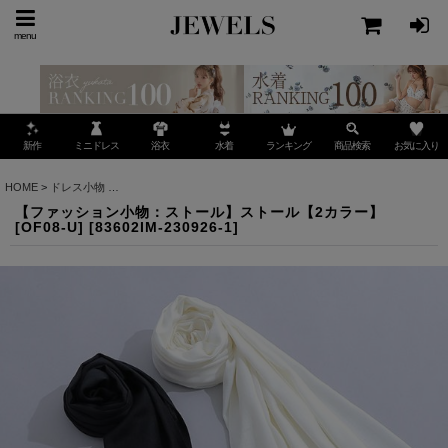
menu
ミニドレス
ランキング
お気に入り
新作
浴衣
水着
商品検索
HOME
>
ドレス小物
>
アウター・コート・ショール・ストール
>
【ファッション小物：スト
【ファッション小物：ストール】ストール【2カラー】
[OF08-U]
[
83602IM-230926-1
]