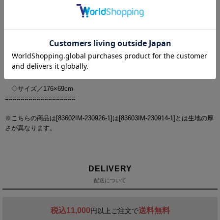
==================
【カラー】
ブラック
ホワイト
【サイズ】
◇素材／綿80% ポリエステル20%
◇サイズ／176×69cm
==================
※こちらの商品は[83602IM-230926-1]は[83603IM-230914-1]とは生地の厚
さが異なります。
DELIVERY
配送について
税込11,000
送料無料
円以上ご注文で