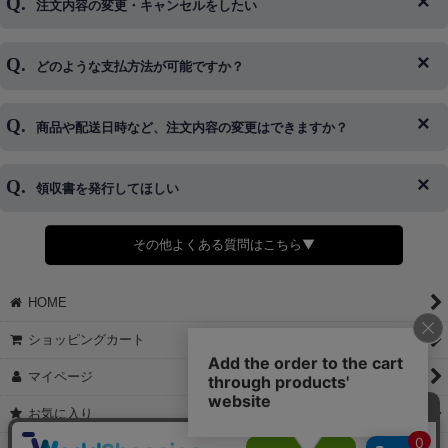
注文内容の変更・キャンセルをしたい
◆下記ページより、ログインIDの変更が可能です。
ログイン情報をお忘れの方はコチラ＞＞
どのような支払方法が可能ですか？
◆即日発送を行なっている関係上、午後以降のご連絡やキャンセル
はご対応できない場合がございます。
ご希望の場合は、お早めにご連絡を頂けますようお願い致します。
商品や配送日時など、注文内容の変更はできますか？
※発送後、発送準備が完了しお手続きが間に合わない場合は変更、
◆代金引換・クレジットカード・携帯キャリア決済・おねだり決
キャンセルをお断りさせて頂くことはがありますのであらかじめご
済・AmazonPayなどがございます。
了承ください。
領収書を発行してほしい
◆商品発送前の変更は承っております。
すでに発送手配済みで、変更処理が間に合わない場合はご容赦くだ
さい。
その他よくある質問はこちら▼
◆領収書はご希望頂いた場合のみ発行しております。
【これからご注文する場合】
HOME
STEP2「お届け先・お支払い」ページにて備考欄に下記の記載をお
願いします。
ショッピングカート
①領収書希望
②宛名（空欄は上様は不可）
マイページ
③但し書き（空欄やお品代は不可）
＞詳細は画像をタップ＜
お気に入り
【すでにご注文が完了している場合】