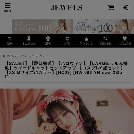
menu
ミニドレス
ランキング
お気に入り
新作
浴衣
水着
商品検索
HOME
>
ハロウィンコスプレ
>
【SALE!!】【即日発送】【ハロウィン】【LARME/ラルム
【SALE!!】【即日発送】【ハロウィン】【LARME/ラルム掲
載】ツイードキャットセットアップ 【コスプレ6点セット】
【XS-Mサイズ/4カラー】[HC03]
[
HW-083-YN-dzw-23lar-
1
]