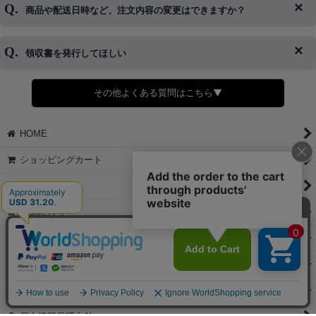
商品や配送日時など、注文内容の変更はできますか？
※発送後、発送準備が完了しお手続きが間に合わない場合は変更、
◆代金引換・クレジットカード・携帯キャリア決済・おねだり決
キャンセルをお断りさせて頂くことはがありますのであらかじめご
済・AmazonPayなどがございます。
了承ください。
領収書を発行してほしい
◆商品発送前の変更は承っております。
すでに発送手配済みで、変更処理が間に合わない場合はご容赦くだ
さい。
その他よくある質問はこちら▼
◆領収書はご希望頂いた場合のみ発行しております。
【これからご注文する場合】
HOME
STEP2「お届け先・お支払い」ページにて備考欄に下記の記載をお
願いします。
ショッピングカート
①領収書希望
②宛名（空欄は上様は不可）
マイページ
③但し書き（空欄やお品代は不可）
＞詳細は画像をタップ＜
お気に入り
【すでにご注文が完了している場合】
特定商取引法表示
①お電話・メール・LINEにて領収書希望の連絡をお願い致します
②後日、郵送にて領収書を送らせて頂きます。
ご利用案内
【マイページから発行する場合】
お問い合せ
①マイページから購入履歴→購入内容→領収書発行を選択。
②後日、郵送にて領収書を送らせて頂きます。