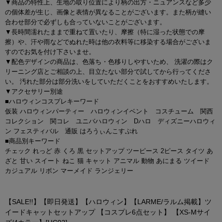
▼商品の特性上、生地の取り位置により柄の出方・ニュアンスなど多少
の個体差が生じ、画像と表情が異なることがございます。また柄が縫い
合わせ部分で必ずしも合っていないことがございます。
▼長時間濡れたままで重ねて置いたり、摩擦（特に湿った状態での摩
擦）や、汗や雨などでぬれた時は他の衣料等に移染する場合がございま
すのでお気を付け下さいませ。
▼配色デザインの商品は、色落ち・色移りしやすいため、 洗濯の際はク
リーニング店とご相談の上、目立たない部分で試してから行ってくださ
い。 汚れた部分は部分洗いをしていただくことをおすすめいたします。
▼アクセサリー別途
■ハロウィンコスプレキーワード
仮装 ハロウィンパーティー ハロウィンイベント コスチューム 関西
コレクション 関コレ ユニバハロウィン Dハロ ディズニーハロウィ
ン フェスティバル 通販 はろうぃんこすぷれ
■商品別キーワード
チェック れっど 赤 くろ 黒 セットアップ ツーピース 2ピース タイツ あ
ざと 甘い スイート ねこ 猫 キャット アニマル 動物 あにまる ツイード
カジュアル リボン マーメイド ランジェリー