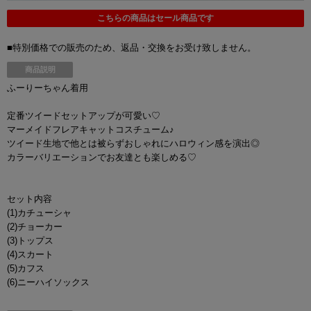
こちらの商品はセール商品です
■特別価格での販売のため、返品・交換をお受け致しません。
商品説明
ふーりーちゃん着用
定番ツイードセットアップが可愛い♡
マーメイドフレアキャットコスチューム♪
ツイード生地で他とは被らずおしゃれにハロウィン感を演出◎
カラーバリエーションでお友達とも楽しめる♡
セット内容
(1)カチューシャ
(2)チョーカー
(3)トップス
(4)スカート
(5)カフス
(6)ニーハイソックス