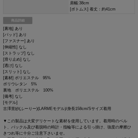
肩幅:38cm
[ボトムス] 着丈：約41cm
商品詳細
[裏地] あり
[パッド] あり
[ファスナー] あり
[伸縮性] なし
[ストラップ] なし
[滑り止め] なし
[透け] なし
[スリット] なし
[素材] ポリエステル 95%
ポリウレタン 5%
裏地 ポリエステル 100%
[備考] なし
[モデル]
古澤里紗(ふーりー)(LARMEモデル)/身長158cm/Sサイズ着用
▼この製品は大変デリケートな素材を使用しています。着用時のベル
ト、バックル及び着脱時の時計・指輪等による引っ掛け、強度の摩擦ひ
きつれ等に十分ご注意下さいませ。