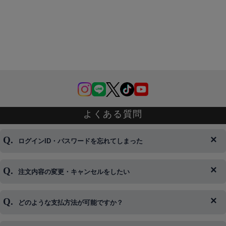
よくある質問
ログインID・パスワードを忘れてしまった
注文内容の変更・キャンセルをしたい
◆下記ページより、ログインIDの変更が可能です。
ログイン情報をお忘れの方はコチラ＞＞
どのような支払方法が可能ですか？
◆即日発送を行なっている関係上、午後以降のご連絡やキャンセル
はご対応できない場合がございます。
ご希望の場合は、お早めにご連絡を頂けますようお願い致します。