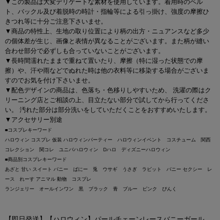
▼この製品は大変デリケートな素材を使用しています。着用時のベル
ト、バックル及び着脱時の時計・指輪等による引っ掛け、強度の摩擦ひ
きつれ等に十分ご注意下さいませ。
▼商品の特性上、生地の取り位置により柄の出方・ニュアンスなど多少
の個体差が生じ、画像と表情が異なることがございます。また柄が縫い
合わせ部分で必ずしも合っていないことがございます。
▼長時間濡れたままで重ねて置いたり、摩擦（特に湿った状態での摩
擦）や、汗や雨などでぬれた時は他の衣料等に移染する場合がございま
すのでお気を付け下さいませ。
▼配色デザインの商品は、色落ち・色移りしやすいため、 洗濯の際はク
リーニング店とご相談の上、目立たない部分で試してから行ってくださ
い。 汚れた部分は部分洗いをしていただくことをおすすめいたします。
▼アクセサリー別途
■コスプレキーワード
ハロウィン コスプレ 仮装 ハロウィンパーティー ハロウィンイベント コスチューム 関西
コレクション 関コレ ユニバハロウィン Dハロ ディズニーハロウィン
■商品別コスプレキーワード
あざと 甘い スイート バニー ばにー 兎 ウサギ うさぎ ラビット バニー セクシー レ
ース れーす アニマル 動物 コスプレ
ランジェリー オールインワン 黒 ブラック 青 ブルー ピンク ぴんく