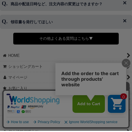
商品や配送日時など、注文内容の変更はできますか？
※発送後、発送準備が完了しお手続きが間に合わない場合は変更、
◆代金引換・クレジットカード・携帯キャリア決済・おねだり決
キャンセルをお断りさせて頂くことはがありますのであらかじめご
済・AmazonPayなどがございます。
了承ください。
領収書を発行してほしい
◆商品発送前の変更は承っております。
すでに発送手配済みで、変更処理が間に合わない場合はご容赦くだ
さい。
その他よくある質問はこちら▼
◆領収書はご希望頂いた場合のみ発行しております。
【これからご注文する場合】
HOME
STEP2「お届け先・お支払い」ページにて備考欄に下記の記載をお
願いします。
ショッピングカート
①領収書希望
②宛名（空欄は上様は不可）
マイページ
③但し書き（空欄やお品代は不可）
＞詳細は画像をタップ＜
お気に入り
【すでにご注文が完了している場合】
特定商取引法表示
①お電話・メール・LINEにて領収書希望の連絡をお願い致します
②後日、郵送にて領収書を送らせて頂きます。
ご利用案内
【マイページから発行する場合】
お問い合せ
①マイページから購入履歴→購入内容→領収書発行を選択。
②後日、郵送にて領収書を送らせて頂きます。
個人情報保護方針