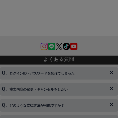
よくある質問
ログインID・パスワードを忘れてしまった
注文内容の変更・キャンセルをしたい
◆下記ページより、ログインIDの変更が可能です。
ログイン情報をお忘れの方はコチラ＞＞
どのような支払方法が可能ですか？
◆即日発送を行なっている関係上、午後以降のご連絡やキャンセル
はご対応できない場合がございます。
ご希望の場合は、お早めにご連絡を頂けますようお願い致します。