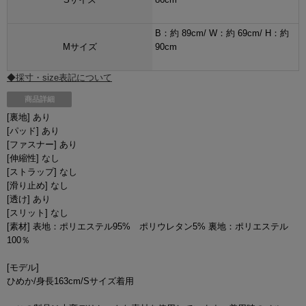
B：約 89cm/ W：約 69cm/ H：約
Mサイズ
90cm
◆採寸・size表記について
商品詳細
[裏地] あり
[パッド] あり
[ファスナー] あり
[伸縮性] なし
[ストラップ] なし
[滑り止め] なし
[透け] あり
[スリット] なし
[素材] 表地：ポリエステル95% ポリウレタン5% 裏地：ポリエステル
100％
[モデル]
ひめか/身長163cm/Sサイズ着用