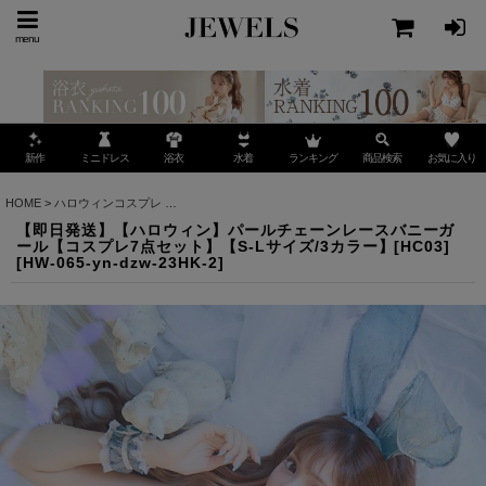
menu
ミニドレス
ランキング
お気に入り
新作
浴衣
水着
商品検索
HOME
>
ハロウィンコスプレ
>
【即日発送】【ハロウィン】パールチェーンレースバニーガール
【即日発送】【ハロウィン】パールチェーンレースバニーガ
ール【コスプレ7点セット】【S-Lサイズ/3カラー】[HC03]
[
HW-065-yn-dzw-23HK-2
]