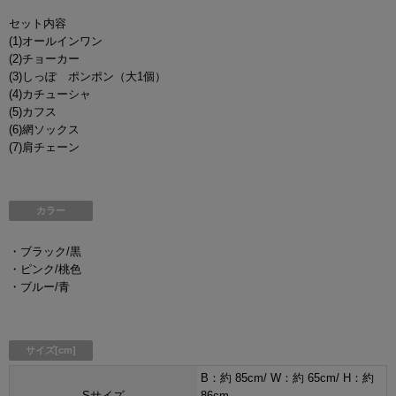
セット内容
(1)オールインワン
(2)チョーカー
(3)しっぽ ポンポン（大1個）
(4)カチューシャ
(5)カフス
(6)網ソックス
(7)肩チェーン
カラー
・ブラック/黒
・ピンク/桃色
・ブルー/青
サイズ[cm]
B：約 85cm/ W：約 65cm/ H：約
Sサイズ
86cm