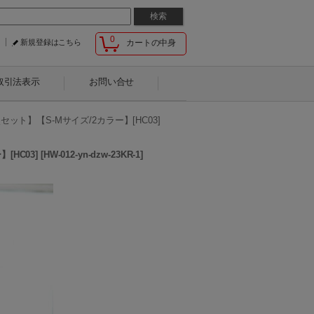
0
新規登録はこちら
カートの中身
取引法表示
お問い合せ
ト】【S-Mサイズ/2カラー】[HC03]
HC03]
[
HW-012-yn-dzw-23KR-1
]