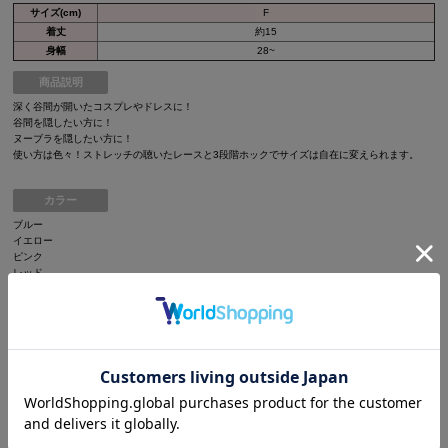
サイズ(cm)
F
着丈
約15
身幅
28~
商品説明
深く谷間が開いたコスプレやドレスに！
谷間を隠したい方に！
ヌーブラを隠したい方に！
使い方は色々！ストレッチの聴いたレースと3段階ホックでサイズは自在に変えられます。
カラー
ブルー
イエロー
ピンク
レッド
◆採寸・size表記について
ご注意
▼サイズは全て平置きの採寸となっておりますが、若干の誤差が生じる場合がございます。
▼サイズ違いによる交換は可能ですが、手数料はお客様のご負担となります。サイズ違い・イ
メージ違いによる返品は承ることができません。
▼商品の特性上、生地の取り位置により柄の出方・ニュアンスなど多少の個体差が生じ、画像
と表情が異なることがございます。また柄が縫い合わせ部分で必ずしも合っていないことがご
ざいます。
▼長時間濡れたままで重ねて置いたり、摩擦（特に湿った状態での摩擦）や、汗や雨などでぬ