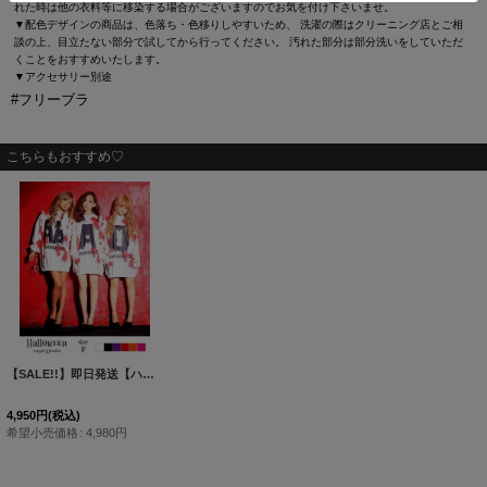
れた時は他の衣料等に移染する場合がございますのでお気を付け下さいませ。
▼配色デザインの商品は、色落ち・色移りしやすいため、 洗濯の際はクリーニング店とご相
談の上、目立たない部分で試してから行ってください。 汚れた部分は部分洗いをしていただ
くことをおすすめいたします。
▼アクセサリー別途
#フリーブラ
こちらもおすすめ♡
【SALE!!】即日発送【ハロウィン】Myブラッドタイプ主張！インパクト大血液型トレーナーコスプレ「jSB1607」[HC03]
4,950
円
(税込)
希望小売価格
:
4,980
円