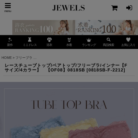
menu
ミニドレス
ランキング
お気に入り
新作
浴衣
水着
商品検索
HOME
>
フリーブラ
>
レースチューブトップ/ベアトップ/フリーブラ/インナー【Fサイズ/4カ
レースチューブトップ/ベアトップ/フリーブラ/インナー【F
サイズ/4カラー】 【OF08】0818SB
[
0818SB-F-2212
]