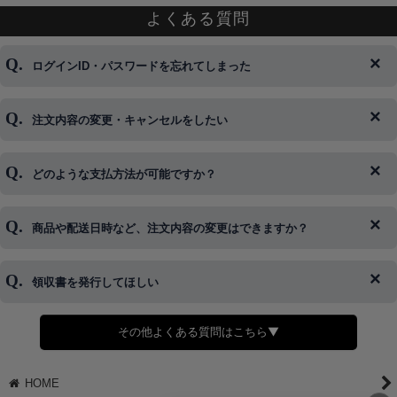
よくある質問
ログインID・パスワードを忘れてしまった
注文内容の変更・キャンセルをしたい
◆下記ページより、ログインIDの変更が可能です。
ログイン情報をお忘れの方はコチラ＞＞
どのような支払方法が可能ですか？
◆即日発送を行なっている関係上、午後以降のご連絡やキャンセル
はご対応できない場合がございます。
ご希望の場合は、お早めにご連絡を頂けますようお願い致します。
商品や配送日時など、注文内容の変更はできますか？
※発送後、発送準備が完了しお手続きが間に合わない場合は変更、
◆代金引換・クレジットカード・携帯キャリア決済・おねだり決
キャンセルをお断りさせて頂くことはがありますのであらかじめご
済・AmazonPayなどがございます。
了承ください。
領収書を発行してほしい
◆商品発送前の変更は承っております。
すでに発送手配済みで、変更処理が間に合わない場合はご容赦くだ
さい。
その他よくある質問はこちら▼
◆領収書はご希望頂いた場合のみ発行しております。
【これからご注文する場合】
HOME
STEP2「お届け先・お支払い」ページにて備考欄に下記の記載をお