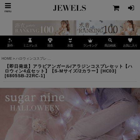
menu
ミニドレス
ランキング
お気に入り
新作
浴衣
水着
商品検索
HOME
>
ハロウィンコスプレ
>
【即日発送】アラビアンガール/アラジンコスプレセット【ハロ
【即日発送】アラビアンガール/アラジンコスプレセット【ハ
ロウィン4点セット】【S-Mサイズ/2カラー】[HC03]
[
6805SB-22RC-1
]