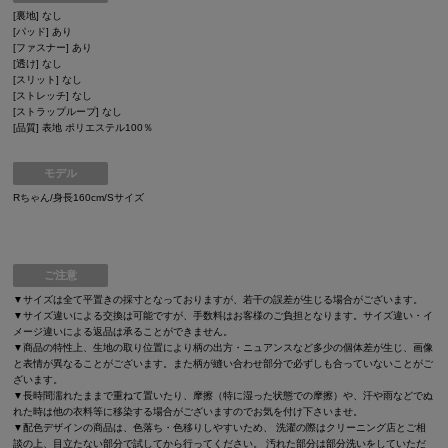
[裏地] なし
[パッド] あり
[ファスナー] あり
[透け] なし
[スリット] なし
[ストレッチ] なし
[ストラップループ] なし
[品質] 表地 ポリエステル100％
モデル
Rちゃん/身長160cm/Sサイズ
ご注意
▼サイズは全て平置きの採寸となっておりますが、若干の誤差が生じる場合がございます。
▼サイズ違いによる交換は可能ですが、手数料はお客様のご負担となります。サイズ違い・イ
メージ違いによる返品は承ることができません。
▼商品の特性上、生地の取り位置により柄の出方・ニュアンスなど多少の個体差が生じ、画像
と表情が異なることがございます。また柄が縫い合わせ部分で必ずしも合っていないことがご
ざいます。
▼長時間濡れたままで重ねて置いたり、摩擦（特に湿った状態での摩擦）や、汗や雨などでぬ
れた時は他の衣料等に移染する場合がございますのでお気を付け下さいませ。
▼配色デザインの商品は、色落ち・色移りしやすいため、 洗濯の際はクリーニング店とご相
談の上、目立たない部分で試してから行ってください。 汚れた部分は部分洗いをしていただ