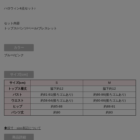
ハロウィン4点セット♪
セット内容
トップス/パンツ/ベール/ブレスレット
カラー
ブルー/ピンク
サイズ[cm]
サイズ(cm)
S
M
トップス着丈
脇下約12
脇下約12
バスト
約81-91(後ろゴムあり)
約86-96(後ろゴムあり)
ウエスト
約58-64(後ろゴムあり)
約60-66(後ろゴムあり)
ヒップ
約85-88
約88-91
パンツ丈
約90
約93
◆採寸・size表記について
商品詳細