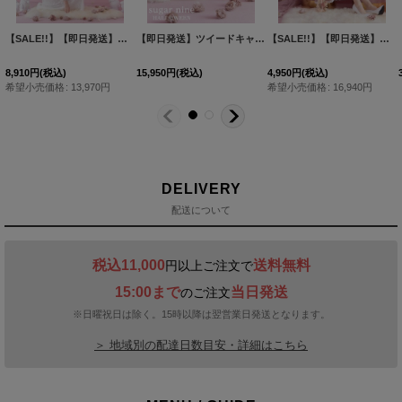
【SALE!!】【即日発送】ファーポンチョ付きベアメイドコスプレ/ワンピースコスプレ【sugar nineハロウィン4点セット】【S-Lサイズ/1カラー】[HC03]
【SALE!!】【即日発送】マーメイドスカートチャイナドレスコスプレ【sugar nineハロウィン2点セット】【S-Lサイズ/1カラー】 (SE01YN)[HC03]
[
SU220136-22KE-1
【SALE!!】【即日発送】マーメイドスカートチャイナドレスコスプレ【sugar nineハロウィン2点セット】【S-Lサイズ/1カラー】 (SE01YN)[HC03]
(税込)
3,960
円
(税込)
3,960
円
(税込)
7,920
円
(
売価格
:
16,940
円
希望小売
DELIVERY
配送について
税込11,000
送料無料
円以上ご注文で
15:00まで
当日発送
のご注文
※日曜祝日は除く。15時以降は翌営業日発送となります。
＞ 地域別の配達日数目安・詳細はこちら