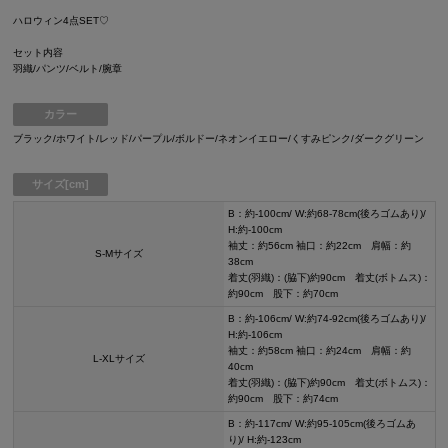
ハロウィン4点SET♡
セット内容
羽織/パンツ/ベルト/腕章
カラー
ブラック/ホワイト/レッド/パープル/ボルドー/ネオンイエロー/くすみピンク/ダークグリーン
サイズ[cm]
B：約-100cm/ W:約68-78cm(後ろゴムあり)/
H:約-100cm
袖丈：約56cm 袖口：約22cm 肩幅：約
S-Mサイズ
38cm
着丈(羽織)：(脇下)約90cm 着丈(ボトムス)：
約90cm 股下：約70cm
B：約-106cm/ W:約74-92cm(後ろゴムあり)/
H:約-106cm
袖丈：約58cm 袖口：約24cm 肩幅：約
L-XLサイズ
40cm
着丈(羽織)：(脇下)約90cm 着丈(ボトムス)：
約90cm 股下：約74cm
B：約-117cm/ W:約95-105cm(後ろゴムあ
り)/ H:約-123cm