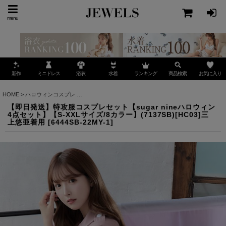
menu
ミニドレス
ランキング
お気に入り
新作
浴衣
水着
商品検索
HOME
>
ハロウィンコスプレ
>
【即日発送】特攻服コスプレセット【sugar nineハロウィン4
【即日発送】特攻服コスプレセット【sugar nineハロウィン
4点セット】【S-XXLサイズ/8カラー】(7137SB)[HC03]三
上悠亜着用
[
6444SB-22MY-1
]