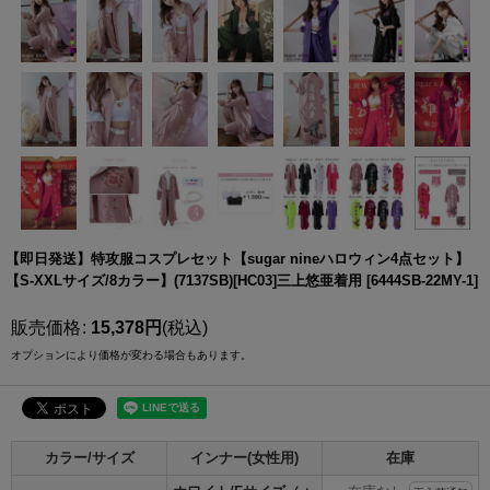
【即日発送】特攻服コスプレセット【sugar nineハロウィン4点セット】
【S-XXLサイズ/8カラー】(7137SB)[HC03]三上悠亜着用
[
6444SB-22MY-1
]
販売価格
:
15,378
円
(税込)
オプションにより価格が変わる場合もあります。
カラー/サイズ
インナー(女性用)
在庫