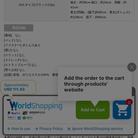
袖丈：約58cm 袖口：約24cm 肩幅：約
XXLサイズ(ブラックのみ)
41cm
着丈(羽織)：(脇下)約90cm 着丈(ボトムス)：
約108cm 股下：約80cm
商品詳細
[裏地] なし
[パッド] なし
[ファスナー] ボトムスあり
[透け] なし
[スリット] なし
[ストレッチ] なし
[ストラップループ] なし
[滑り止め] なし
[品質] 表地 ポリエステル100% 裏地 ポリエステル100％
モデル
三上悠亜/159cm/S-Mサイズサイズ着用
ご注意
▼サイズは全て平置きの採寸となっておりますが、若干の誤差が生じる場合がございます。
▼サイズ違いによる交換は可能ですが、手数料はお客様のご負担となります。サイズ違い・イ
メージ違いによる返品は承ることができません。
▼商品の特性上、生地の取り位置により柄の出方・ニュアンスなど多少の個体差が生じ、画像