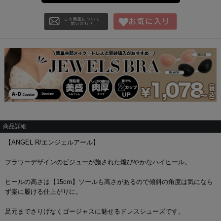
商品詳細
【ANGEL R/エンジェルアール】
フラワーデザインのビジューが施された煌びやかなハイヒール。
ヒールの高さは【15cm】ソールも高さがあるので傾斜の角度は気になら
ず楽に履ける仕上がりに。
足元までさりげなくゴージャスに魅せるドレスシューズです。