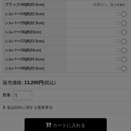
ブラック/40(約25.0cm)
在庫なし
再入荷通知
シルバー/34(約22.0cm)
〇
シルバー/35(約22.5cm)
〇
シルバー/36(約23cm)
〇
シルバー/37(約23.5cm)
〇
シルバー/38(約24cm)
〇
シルバー/39(約24.5cm)
〇
シルバー/40(約25.0cm)
〇
販売価格
:
13,200
円
(税込)
数量
:
返品特約に関する重要事項
カートに入れる