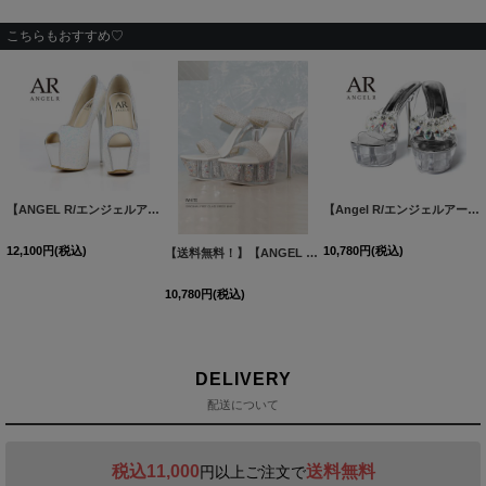
こちらもおすすめ♡
【ANGEL R/エンジェルアール】オープントゥ/ラメ/16.5cmヒール/パンプス[OF02]
[
SH0
【Angel R/エンジェルアール】15cmヒール/ クリア/ オープントゥサンダル/ パンプス[OF02]
12,100
円
(税込)
10,780
円
(税込)
【送料無料！】【ANGEL R/エンジェルアール】15cmヒール/ クリア/ ビジュー/ラメ/サンダル[OF02]
10,780
円
(税込)
DELIVERY
配送について
税込11,000
送料無料
円以上ご注文で