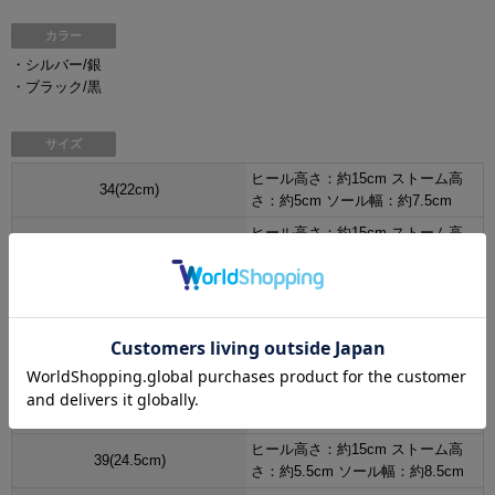
カラー
・シルバー/銀
・ブラック/黒
サイズ
ヒール高さ：約15cm ストーム高
34(22cm)
さ：約5cm ソール幅：約7.5cm
ヒール高さ：約15cm ストーム高
35(22.5cm)
さ：約5cm ソール幅：約7.5cm
ヒール高さ：約15cm ストーム高
36(23cm)
さ：約5cm ソール幅：約7.5cm
ヒール高さ：約15cm ストーム高
37(23.5cm)
さ：約5cm ソール幅：約8cm
ヒール高さ：約15cm ストーム高
38(24cm)
さ：約5.3cm ソール幅：約8cm
ヒール高さ：約15cm ストーム高
39(24.5cm)
さ：約5.5cm ソール幅：約8.5cm