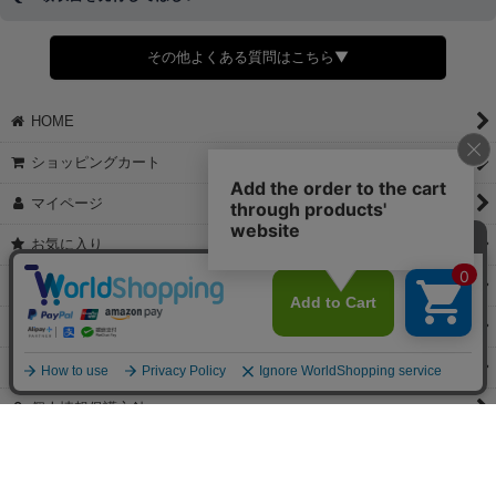
◆商品発送前の変更は承っております。
すでに発送手配済みで、変更処理が間に合わない場合はご容赦くだ
さい。
その他よくある質問はこちら▼
◆領収書はご希望頂いた場合のみ発行しております。
【これからご注文する場合】
HOME
STEP2「お届け先・お支払い」ページにて備考欄に下記の記載をお
願いします。
ショッピングカート
①領収書希望
②宛名（空欄は上様は不可）
マイページ
③但し書き（空欄やお品代は不可）
＞詳細は画像をタップ＜
お気に入り
【すでにご注文が完了している場合】
特定商取引法表示
①お電話・メール・LINEにて領収書希望の連絡をお願い致します
②後日、郵送にて領収書を送らせて頂きます。
ご利用案内
【マイページから発行する場合】
お問い合せ
①マイページから購入履歴→購入内容→領収書発行を選択。
②後日、郵送にて領収書を送らせて頂きます。
個人情報保護方針
PCサイト