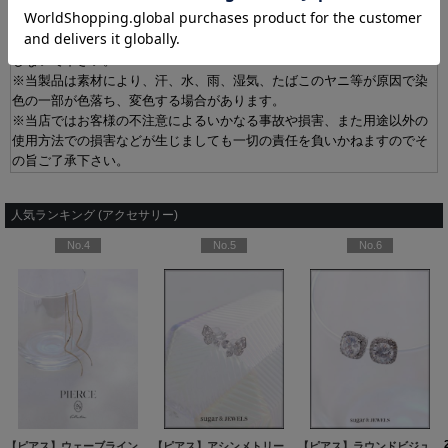
に保管してください。
※サウナ等高温の場所、あるいはスキー場などの寒地でのピアスなどの
アクセサリーの使用は火傷、凍傷の原因になる場合がありますので着用
しないで下さい。
※当製品は素材により、汗、水、雨、湿気、たばこのヤニ等が原因で染
色の一部が色落ち、変色する場合があります。
※当店ではお客様の不注意によるいかなる事故や損害、また用途以外の
使用方法での損害などが生じましても一切の責任を負いかねますのでそ
の旨ご了承下さい。
人気ランキング (アクセサリー)
No.4
No.5
No.6
60527-1
2カラー】[OF02]
[
NE355-260528-1
]
]
【ピアス】ウェーブラインロングピアス【Fサイズ/1カラー】
[
NE337-260530-1
【ピアス】アシンメトリーバタフライビジューピアス【Fサイズ/1カラー】[OF02]
[
MG-PI402-GD-F
]
]
【ピアス】ラウンドビジュースクエアピアス【Fサイズ/1カラー】[OF02]