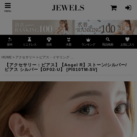
menu
ミニドレス
ランキング
お気に入り
新作
浴衣
水着
商品検索
HOME
>
アクセサリー
>
ピアス・イヤリング
>
【アクセサリー：ピアス】【Angel R】ス
【アクセサリー：ピアス】【Angel R】ストーン/シルバー/
ピアス シルバー【OF02-U】
[
PI010TM-SV
]