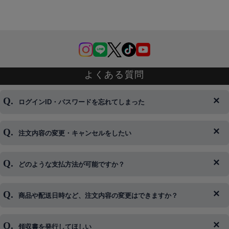
よくある質問
ログインID・パスワードを忘れてしまった
注文内容の変更・キャンセルをしたい
◆下記ページより、ログインIDの変更が可能です。
ログイン情報をお忘れの方はコチラ＞＞
どのような支払方法が可能ですか？
◆即日発送を行なっている関係上、午後以降のご連絡やキャンセル
はご対応できない場合がございます。
ご希望の場合は、お早めにご連絡を頂けますようお願い致します。
商品や配送日時など、注文内容の変更はできますか？
※発送後、発送準備が完了しお手続きが間に合わない場合は変更、
◆代金引換・クレジットカード・携帯キャリア決済・おねだり決
キャンセルをお断りさせて頂くことはがありますのであらかじめご
済・AmazonPayなどがございます。
了承ください。
領収書を発行してほしい