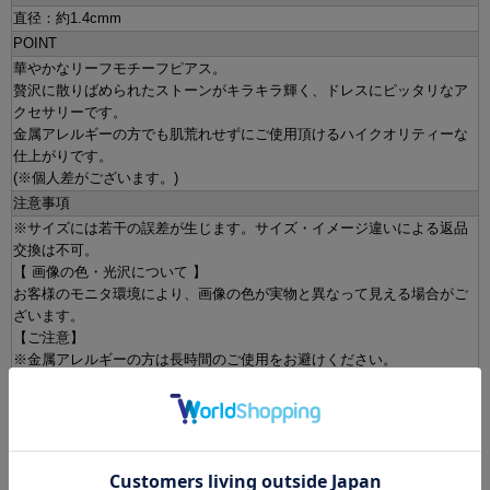
直径：約1.4cmm
POINT
華やかなリーフモチーフピアス。
贅沢に散りばめられたストーンがキラキラ輝く、ドレスにピッタリなア
クセサリーです。
金属アレルギーの方でも肌荒れせずにご使用頂けるハイクオリティーな
仕上がりです。
(※個人差がございます。)
注意事項
※サイズには若干の誤差が生じます。サイズ・イメージ違いによる返品
交換は不可。
【 画像の色・光沢について 】
お客様のモニタ環境により、画像の色が実物と異なって見える場合がご
ざいます。
【ご注意】
※金属アレルギーの方は長時間のご使用をお避けください。
※商品には先端が尖った部分が存在しますので、重たい物を持つ時、激
しい運動をされる時等は怪我をされるおそれがありますのでお外し下さ
い。
※アクセサリーによっては小さい形状のものもございます。小さなお子
様のいらっしゃる環境では誤って飲み込まないよう、手の届かない場所