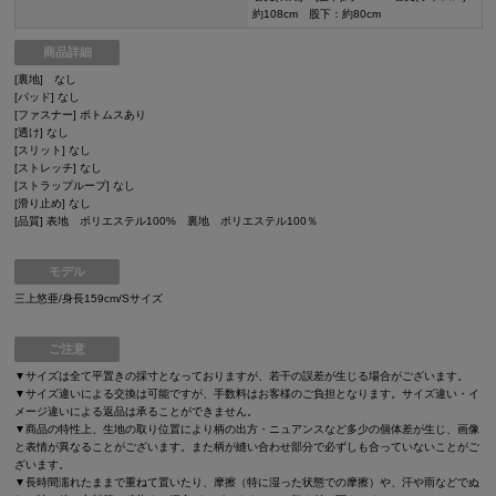
約108cm 股下：約80cm
商品詳細
[裏地] なし
[パッド] なし
[ファスナー] ボトムスあり
[透け] なし
[スリット] なし
[ストレッチ] なし
[ストラップループ] なし
[滑り止め] なし
[品質] 表地 ポリエステル100% 裏地 ポリエステル100％
モデル
三上悠亜/身長159cm/Sサイズ
ご注意
▼サイズは全て平置きの採寸となっておりますが、若干の誤差が生じる場合がございます。
▼サイズ違いによる交換は可能ですが、手数料はお客様のご負担となります。サイズ違い・イ
メージ違いによる返品は承ることができません。
▼商品の特性上、生地の取り位置により柄の出方・ニュアンスなど多少の個体差が生じ、画像
と表情が異なることがございます。また柄が縫い合わせ部分で必ずしも合っていないことがご
ざいます。
▼長時間濡れたままで重ねて置いたり、摩擦（特に湿った状態での摩擦）や、汗や雨などでぬ