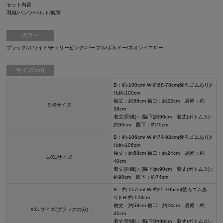
セット内容
羽織/パンツ/ベルト/腕章
カラー
ブラック/ホワイト/チェリーピンク/パープル/ボルドー/ネオンイエロー
サイズ[cm]
B：約-100cm/ W:約68-78cm(後ろゴムあり)/
H:約-100cm
袖丈：約56cm 袖口：約22cm 肩幅：約
S-Mサイズ
38cm
着丈(羽織)：(脇下)約90cm 着丈(ボトムス)：
約90cm 股下：約70cm
B：約-106cm/ W:約74-92cm(後ろゴムあり)/
H:約-106cm
袖丈：約58cm 袖口：約24cm 肩幅：約
L-XLサイズ
40cm
着丈(羽織)：(脇下)約90cm 着丈(ボトムス)：
約90cm 股下：約74cm
B：約-117cm/ W:約95-105cm(後ろゴムあ
り)/ H:約-123cm
袖丈：約58cm 袖口：約24cm 肩幅：約
XXLサイズ(ブラックのみ)
41cm
着丈(羽織)：(脇下)約90cm 着丈(ボトムス)：