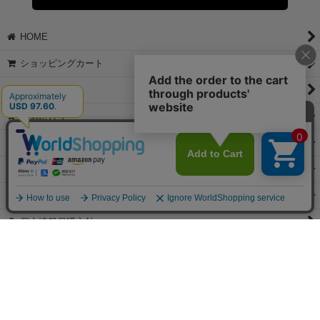
◆領収書はご希望頂いた場合のみ発行しております。
【これからご注文する場合】
HOME
STEP2「お届け先・お支払い」ページにて備考欄に下記の記載をお
願いします。
ショッピングカート
①領収書希望
②宛名（空欄は上様は不可）
マイページ
③但し書き（空欄やお品代は不可）
＞詳細は画像をタップ＜
お気に入り
【すでにご注文が完了している場合】
特定商取引法表示
①お電話・メール・LINEにて領収書希望の連絡をお願い致します
②後日、郵送にて領収書を送らせて頂きます。
ご利用案内
【マイページから発行する場合】
お問い合せ
①マイページから購入履歴→購入内容→領収書発行を選択。
②後日、郵送にて領収書を送らせて頂きます。
個人情報保護方針
PCサイト
Copyright(C)2026 jewels Corporation.All Rights Reserved.
【掲載の記事・写真・イラストなどの無断複写・転載等を禁じます。】