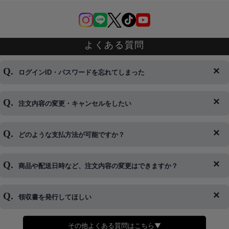
よくある質問
ログインID・パスワードを忘れてしまった
注文内容の変更・キャンセルをしたい
◆下記ページより、ログインIDの変更が可能です。
ログイン情報をお忘れの方はコチラ＞＞
どのような支払方法が可能ですか？
◆即日発送を行なっている関係上、午後以降のご連絡やキャンセル
はご対応できない場合がございます。
ご希望の場合は、お早めにご連絡を頂けますようお願い致します。
商品や配送日時など、注文内容の変更はできますか？
※発送後、発送準備が完了しお手続きが間に合わない場合は変更、
◆代金引換・クレジットカード・携帯キャリア決済・おねだり決
キャンセルをお断りさせて頂くことはがありますのであらかじめご
済・AmazonPayなどがございます。
了承ください。
領収書を発行してほしい
◆商品発送前の変更は承っております。
すでに発送手配済みで、変更処理が間に合わない場合はご容赦くだ
さい。
その他よくある質問はこちら▼