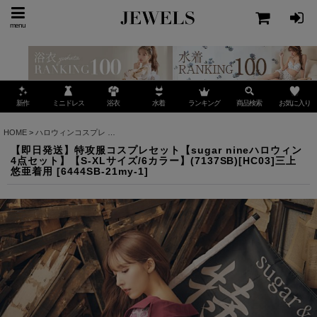
menu
ミニドレス
ランキング
お気に入り
新作
浴衣
水着
商品検索
HOME
>
ハロウィンコスプレ
>
【即日発送】特攻服コスプレセット【sugar nineハロウィン4
【即日発送】特攻服コスプレセット【sugar nineハロウィン
4点セット】【S-XLサイズ/6カラー】(7137SB)[HC03]三上
悠亜着用
[
6444SB-21my-1
]