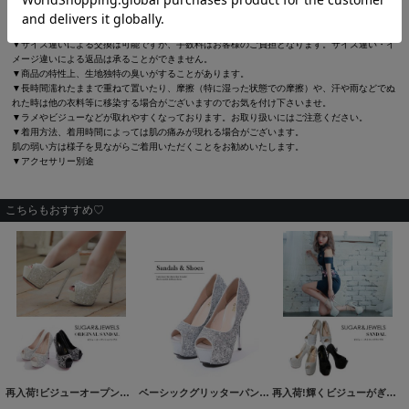
ご注意
▼サイズは全て平置きの採寸となっておりますが、若干の誤差が生じる場合がございます。
▼サイズ違いによる交換は可能ですが、手数料はお客様のご負担となります。サイズ違い・イ
メージ違いによる返品は承ることができません。
▼商品の特性上、生地独特の臭いがすることがあります。
▼長時間濡れたままで重ねて置いたり、摩擦（特に湿った状態での摩擦）や、汗や雨などでぬ
れた時は他の衣料等に移染する場合がございますのでお気を付け下さいませ。
▼ラメやビジューなどが取れやすくなっております。お取り扱いにはご注意ください。
▼着用方法、着用時間によっては肌の痛みが現れる場合がございます。
肌の弱い方は様子を見ながらご着用いただくことをお勧めいたします。
▼アクセサリー別途
こちらもおすすめ♡
再入荷!ビジューオープントゥプラットフォームパンプス【34-40サイズ/2カラー】[OF02]
ベーシックグリッターパンプス/14cmヒール【2カラー/7サイズ】[OF02]
再入荷!輝くビジューがぎっしり華やか優秀ストラップサンダル【35-38サイズ/3カラー】[OF02]