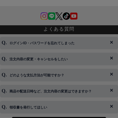
よくある質問
ログインID・パスワードを忘れてしまった
注文内容の変更・キャンセルをしたい
◆下記ページより、ログインIDの変更が可能です。
ログイン情報をお忘れの方はコチラ＞＞
どのような支払方法が可能ですか？
◆即日発送を行なっている関係上、午後以降のご連絡やキャンセル
はご対応できない場合がございます。
ご希望の場合は、お早めにご連絡を頂けますようお願い致します。
商品や配送日時など、注文内容の変更はできますか？
※発送後、発送準備が完了しお手続きが間に合わない場合は変更、
◆代金引換・クレジットカード・携帯キャリア決済・おねだり決
キャンセルをお断りさせて頂くことはがありますのであらかじめご
済・AmazonPayなどがございます。
了承ください。
領収書を発行してほしい
◆商品発送前の変更は承っております。
すでに発送手配済みで、変更処理が間に合わない場合はご容赦くだ