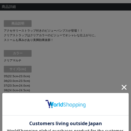
商品詳細
商品説明
アクセサリーストラップ付きのビジューパンプスが登場！！
クリアストラップはクリアカラーのビジューでオシャレな仕上がりに。
ストームも厚みがあり美脚効果抜群！
カラー
クリアマルチ
サイズ[cm]
35(22.5cm-23.0cm)
36(23.0cm-23.5cm)
37(23.5cm-24.0cm)
38(24.0cm-24.5cm)
39(24.5cm-25.0cm)
商品詳細
[ヒール] 20.3cm
[プラットフォーム] 10.2cm
[付属品] 足首ストラップ