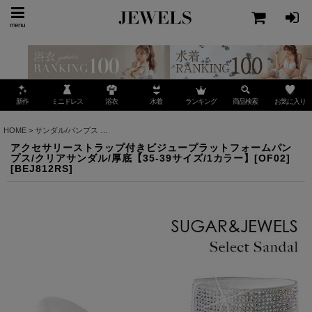
menu
ミニドレス
ランキング
お気に入り
新作
浴衣
水着
商品検索
HOME
>
サンダル/パンプス
>
アクセサリーストラップ付きビジュープラットフォームパンプス/
アクセサリーストラップ付きビジュープラットフォームパン
プス/クリアサンダル/厚底【35-39サイズ/1カラー】[OF02]
[
BEJ812RS
]