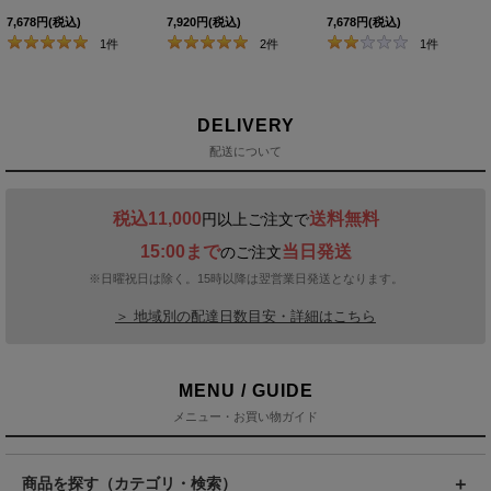
7,678
円
(税込)
7,920
円
(税込)
7,678
円
(税込)
1
件
2
件
1
件
DELIVERY
配送について
税込11,000
送料無料
円以上ご注文で
15:00まで
当日発送
のご注文
※日曜祝日は除く。15時以降は翌営業日発送となります。
＞ 地域別の配達日数目安・詳細はこちら
MENU / GUIDE
メニュー・お買い物ガイド
商品を探す（カテゴリ・検索）