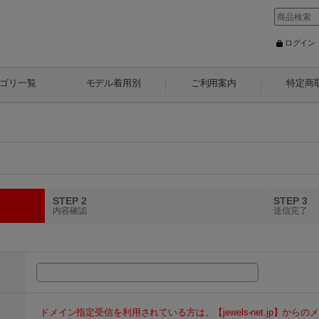
ログイン
ゴリ一覧
モデル着用別
ご利用案内
特定商
STEP 2
STEP 3
内容確認
送信完了
ドメイン指定受信を利用されている方は、【jewels-net.jp】か