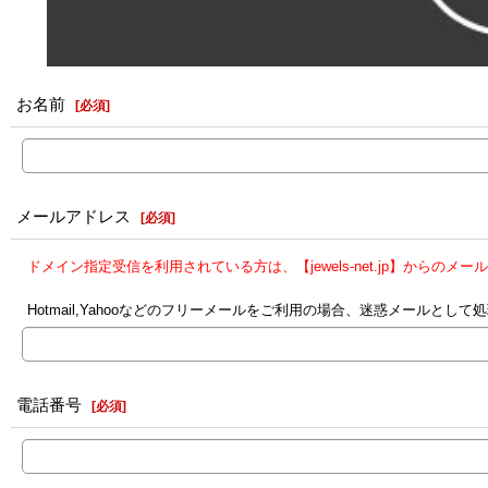
お名前
[
必須
]
メールアドレス
[
必須
]
ドメイン指定受信を利用されている方は、【jewels-net.jp】からの
Hotmail,Yahooなどのフリーメールをご利用の場合、迷惑メール
電話番号
[
必須
]