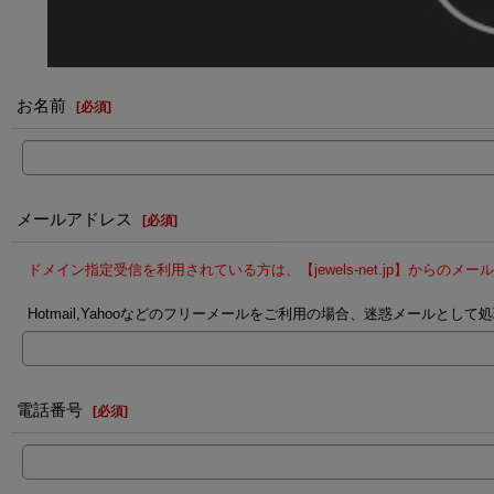
お名前
[
必須
]
メールアドレス
[
必須
]
ドメイン指定受信を利用されている方は、【jewels-net.jp】からの
Hotmail,Yahooなどのフリーメールをご利用の場合、迷惑メール
電話番号
[
必須
]