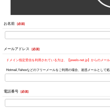
お名前
[
必須
]
メールアドレス
[
必須
]
ドメイン指定受信を利用されている方は、【jewels-net.jp】からの
Hotmail,Yahooなどのフリーメールをご利用の場合、迷惑メール
電話番号
[
必須
]