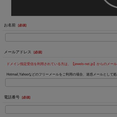
お名前
[
必須
]
メールアドレス
[
必須
]
ドメイン指定受信を利用されている方は、【jewels-net.jp】からの
Hotmail,Yahooなどのフリーメールをご利用の場合、迷惑メール
電話番号
[
必須
]