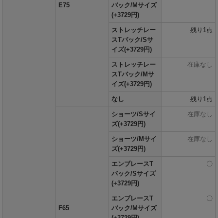
E75
バック/Mサイズ
(+3729円)
ストレッチレー
残り1点
スTバック/Sサ
イズ(+3729円)
ストレッチレー
在庫なし
スTバック/Mサ
イズ(+3729円)
なし
残り1点
ショーツ/Sサイ
在庫なし
ズ(+3729円)
ショーツ/Mサイ
在庫なし
ズ(+3729円)
エンブレースT
〇
バック/Sサイズ
(+3729円)
エンブレースT
〇
F65
バック/Mサイズ
(+3729円)