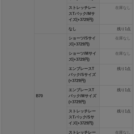
ストレッチレー
在庫なし
スTバック/Mサ
イズ(+3729円)
なし
残り1点
ショーツ/Sサイ
在庫なし
ズ(+3729円)
ショーツ/Mサイ
在庫なし
ズ(+3729円)
エンブレースT
残り1点
バック/Sサイズ
(+3729円)
エンブレースT
残り1点
B70
バック/Mサイズ
(+3729円)
ストレッチレー
残り1点
スTバック/Sサ
イズ(+3729円)
ストレッチレー
在庫なし