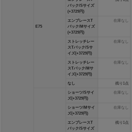
バック/Sサイズ
(+3729円)
エンブレースT
在庫なし
E75
バック/Mサイズ
(+3729円)
ストレッチレー
在庫なし
スTバック/Sサ
イズ(+3729円)
ストレッチレー
在庫なし
スTバック/Mサ
イズ(+3729円)
なし
残り1点
ショーツ/Sサイ
在庫なし
ズ(+3729円)
ショーツ/Mサイ
在庫なし
ズ(+3729円)
エンブレースT
残り1点
バック/Sサイズ