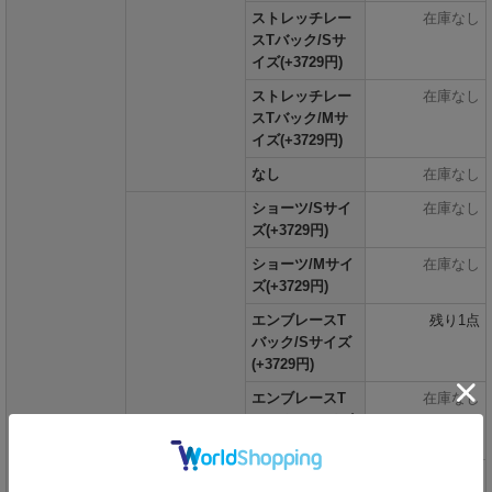
ストレッチレー
在庫なし
スTバック/Sサ
イズ(+3729円)
ストレッチレー
在庫なし
スTバック/Mサ
イズ(+3729円)
なし
在庫なし
ショーツ/Sサイ
在庫なし
ズ(+3729円)
ショーツ/Mサイ
在庫なし
ズ(+3729円)
エンブレースT
残り1点
バック/Sサイズ
(+3729円)
エンブレースT
在庫なし
G70
バック/Mサイズ
(+3729円)
ストレッチレー
在庫なし