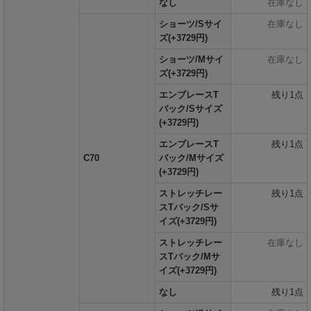
なし
在庫なし
ショーツ/Sサイ
在庫なし
ズ(+3729円)
ショーツ/Mサイ
在庫なし
ズ(+3729円)
エンブレースT
残り1点
バック/Sサイズ
(+3729円)
エンブレースT
残り1点
C70
バック/Mサイズ
(+3729円)
ストレッチレー
残り1点
スTバック/Sサ
イズ(+3729円)
ストレッチレー
在庫なし
スTバック/Mサ
イズ(+3729円)
なし
残り1点