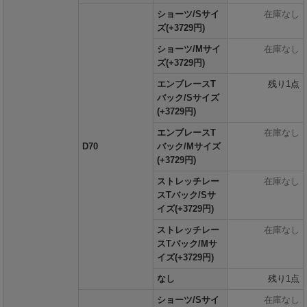
ショーツ/Sサイ
在庫なし
ズ(+3729円)
ショーツ/Mサイ
在庫なし
ズ(+3729円)
エンブレースT
残り1点
バック/Sサイズ
(+3729円)
エンブレースT
在庫なし
D70
バック/Mサイズ
(+3729円)
ストレッチレー
在庫なし
スTバック/Sサ
イズ(+3729円)
ストレッチレー
在庫なし
スTバック/Mサ
イズ(+3729円)
なし
残り1点
ショーツ/Sサイ
在庫なし