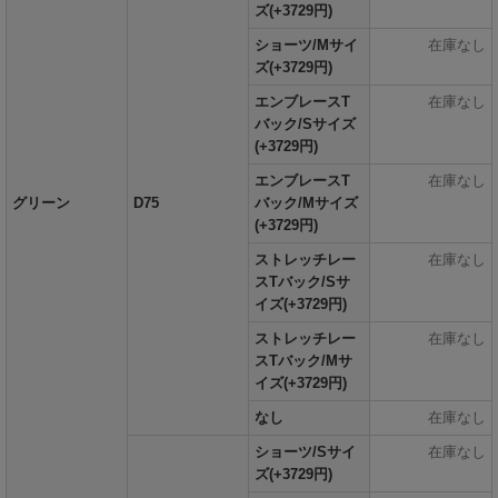
ズ(+3729円)
ショーツ/Mサイ
在庫なし
ズ(+3729円)
エンブレースT
在庫なし
バック/Sサイズ
(+3729円)
エンブレースT
在庫なし
グリーン
D75
バック/Mサイズ
(+3729円)
ストレッチレー
在庫なし
スTバック/Sサ
イズ(+3729円)
ストレッチレー
在庫なし
スTバック/Mサ
イズ(+3729円)
なし
在庫なし
ショーツ/Sサイ
在庫なし
ズ(+3729円)