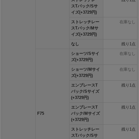
スTバック/Sサ
イズ(+3729円)
ストレッチレー
在庫なし
スTバック/Mサ
イズ(+3729円)
なし
残り1点
ショーツ/Sサイ
在庫なし
ズ(+3729円)
ショーツ/Mサイ
在庫なし
ズ(+3729円)
エンブレースT
残り1点
バック/Sサイズ
(+3729円)
エンブレースT
残り1点
F75
バック/Mサイズ
(+3729円)
ストレッチレー
残り1点
スTバック/Sサ