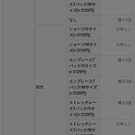
スTバック/Mサ
イズ(+3729円)
なし
残り1点
ショーツ/Sサイ
在庫なし
ズ(+3729円)
ショーツ/Mサイ
在庫なし
ズ(+3729円)
エンブレースT
残り1点
バック/Sサイズ
(+3729円)
エンブレースT
残り1点
B75
バック/Mサイズ
(+3729円)
ストレッチレー
残り1点
スTバック/Sサ
イズ(+3729円)
ストレッチレー
在庫なし
スTバック/Mサ